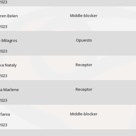
2023
Middle-blocker
aren Belen
2023
Opuesto
 Milagros
2023
Receptor
rka Nataly
2023
Receptor
ra Marlene
2023
Middle-blocker
efania
2023