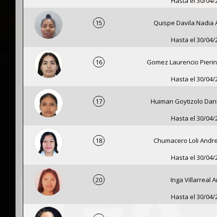
Hasta el 30/04/
15
Quispe Davila Nadia
Hasta el 30/04/
16
Gomez Laurencio Pieri
Hasta el 30/04/
17
Huiman Goytizolo Dani
Hasta el 30/04/
18
Chumacero Loli Andr
Hasta el 30/04/
20
Inga Villarreal 
Hasta el 30/04/