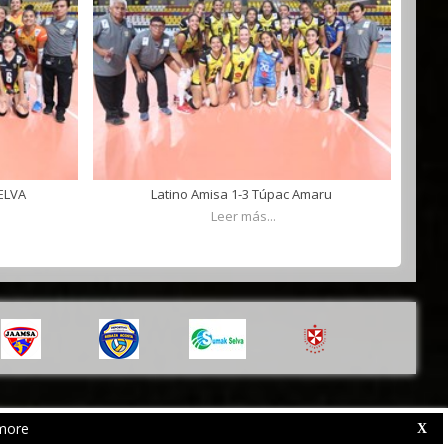
CIRC
ELVA
Latino Amisa 1-3 Túpac Amaru
AMAR
Leer más...
more
Web Competition Site © 2026 by
X