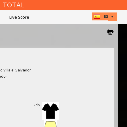
A TOTAL
s
Live Score
o Villa el Salvador
vador
2do