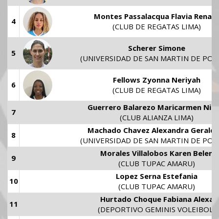
Montes Passalacqua Flavia Renat
4
(CLUB DE REGATAS LIMA)
Scherer Simone
5
(UNIVERSIDAD DE SAN MARTIN DE POR
Fellows Zyonna Neriyah
6
(CLUB DE REGATAS LIMA)
Guerrero Balarezo Maricarmen Nico
7
(CLUB ALIANZA LIMA)
Machado Chavez Alexandra Geraldi
8
(UNIVERSIDAD DE SAN MARTIN DE POR
Morales Villalobos Karen Belen
9
(CLUB TUPAC AMARU)
Lopez Serna Estefania
10
(CLUB TUPAC AMARU)
Hurtado Choque Fabiana Alexa
11
(DEPORTIVO GEMINIS VOLEIBOL)