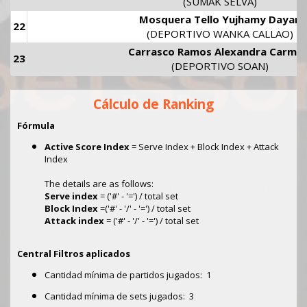
(SUMAK SELVA)
Mosquera Tello Yujhamy Dayan
22
(DEPORTIVO WANKA CALLAO)
Carrasco Ramos Alexandra Carmel
23
(DEPORTIVO SOAN)
Cálculo de Ranking
Fórmula
Active Score Index
= Serve Index + Block Index + Attack
Index
The details are as follows:
Serve index
= ('#' - '=') / total set
Block Index
=('#' - '/' - '=') / total set
Attack index
= ('#' - '/' - '=') / total set
Central
Filtros aplicados
Cantidad mínima de partidos jugados:
1
Cantidad mínima de sets jugados:
3