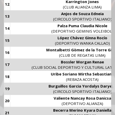
Karrington Jones
12
(CLUB ALIANZA LIMA)
Anjos de Souza Edneia
13
(CIRCOLO SPORTIVO ITALIANO)
Palza Puma Claudia Nicole
14
(DEPORTIVO GEMINIS VOLEIBOL)
López Chávez Ginna Rocío
15
(DEPORTIVO WANKA CALLAO)
Montalbetti Gòmez de la Torre Giul
16
(CLUB DE REGATAS LIMA)
Bossler Morgan Renae
17
(CLUB SOCIAL DEPORTIVO Y CULTURAL LATI
Uribe Soriano Mirtha Sebastiana
18
(REBAZA ACOSTA)
Burguillos Garcia Yordalys Daryeli
19
(CIRCOLO SPORTIVO ITALIANO)
Valiente Nancay Rosa Danicsa
20
(DEPORTIVO ALIANZA)
Becerra Merino Kyara Daniella
21