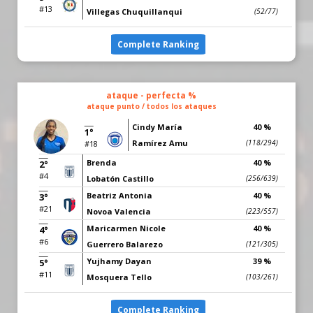
#13
Villegas Chuquillanqui
(52/77)
Complete Ranking
ataque - perfecta %
ataque punto / todos los ataques
Cindy María
40 %
1°
Ramírez Amu
(118/294)
#18
Brenda
40 %
2°
#4
Lobatón Castillo
(256/639)
Beatriz Antonia
40 %
3°
#21
Novoa Valencia
(223/557)
Maricarmen Nicole
40 %
4°
#6
Guerrero Balarezo
(121/305)
Yujhamy Dayan
39 %
5°
#11
Mosquera Tello
(103/261)
Complete Ranking