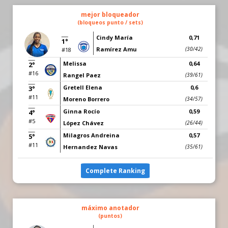
mejor bloqueador
(bloqueos punto / sets)
Cindy María
0,71
1°
Ramírez Amu
(30/42)
#18
Melissa
0,64
2°
#16
Rangel Paez
(39/61)
Gretell Elena
0,6
3°
#11
Moreno Borrero
(34/57)
Ginna Rocío
0,59
4°
#5
López Chávez
(26/44)
Milagros Andreina
0,57
5°
#11
Hernandez Navas
(35/61)
Complete Ranking
máximo anotador
(puntos)