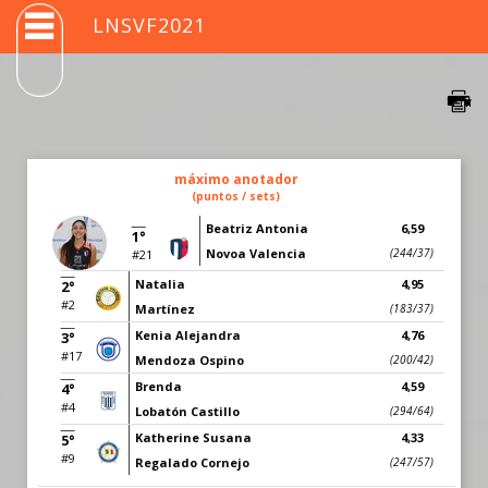
LNSVF2021
máximo anotador
(puntos / sets)
Beatriz Antonia
6,59
1°
Novoa Valencia
(244/37)
#21
Natalia
4,95
2°
#2
Martínez
(183/37)
Kenia Alejandra
4,76
3°
#17
Mendoza Ospino
(200/42)
Brenda
4,59
4°
#4
Lobatón Castillo
(294/64)
Katherine Susana
4,33
5°
#9
Regalado Cornejo
(247/57)