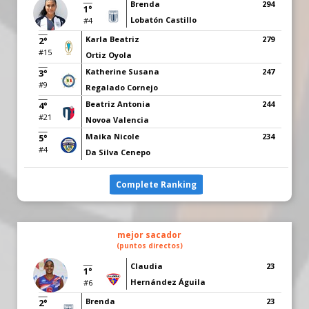
Brenda
294
1°
Lobatón Castillo
#4
Karla Beatriz
279
2°
#15
Ortiz Oyola
Katherine Susana
247
3°
#9
Regalado Cornejo
Beatriz Antonia
244
4°
#21
Novoa Valencia
Maika Nicole
234
5°
#4
Da Silva Cenepo
Complete Ranking
mejor sacador
(puntos directos)
Claudia
23
1°
Hernández Águila
#6
Brenda
23
2°