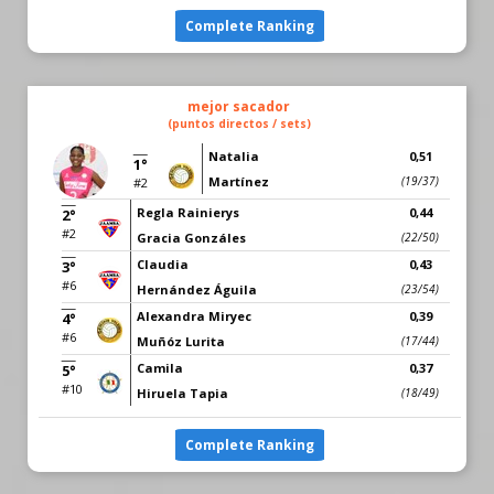
Complete Ranking
mejor sacador
(puntos directos / sets)
Natalia
0,51
1°
Martínez
(19/37)
#2
Regla Rainierys
0,44
2°
#2
Gracia Gonzáles
(22/50)
Claudia
0,43
3°
#6
Hernández Águila
(23/54)
Alexandra Miryec
0,39
4°
#6
Muñóz Lurita
(17/44)
Camila
0,37
5°
#10
Hiruela Tapia
(18/49)
Complete Ranking