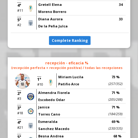
Gretell Elena
34
4°
#11
Moreno Borrero
Diana Aurora
33
5°
#2
De la Peña Julca
Complete Ranking
recepción - eficacia %
(recepción perfecta + recepción positiva) / todas las recepciones
Miriam Lucila
73 %
1°
Patiño Arce
(257/352)
#10
Almendra Fiorela
71 %
2°
#3
Escobedo Odar
(205/288)
Janice
71 %
3°
#18
Torres Cano
(184/259)
Esmeralda
69 %
4°
#21
Sanchez Macedo
(230/335)
Besna Andrea
68 %
5°