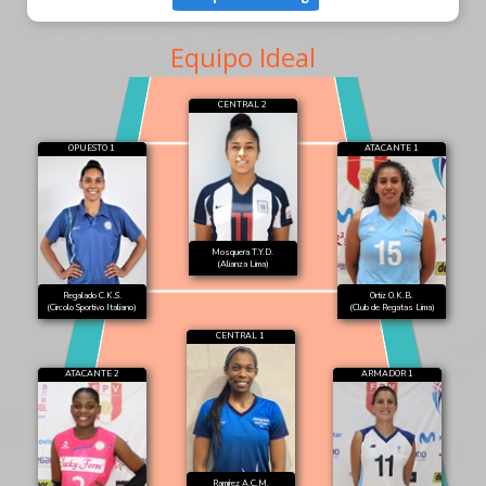
Equipo Ideal
CENTRAL 2
OPUESTO 1
ATACANTE 1
Mosquera T.Y.D.
(Alianza Lima)
Regalado C.K.S.
Ortiz O.K.B.
(Circolo Sportivo Italiano)
(Club de Regatas Lima)
CENTRAL 1
ATACANTE 2
ARMADOR 1
Ramírez A.C.M.