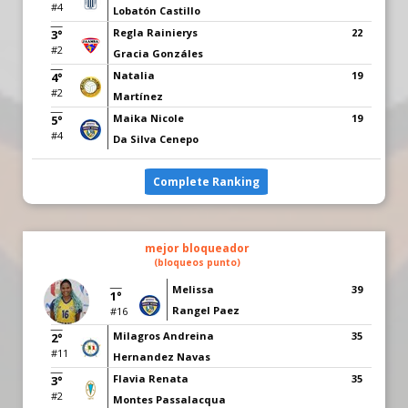
#4
Lobatón Castillo
Regla Rainierys
22
3°
#2
Gracia Gonzáles
Natalia
19
4°
#2
Martínez
Maika Nicole
19
5°
#4
Da Silva Cenepo
Complete Ranking
mejor bloqueador
(bloqueos punto)
Melissa
39
1°
Rangel Paez
#16
Milagros Andreina
35
2°
#11
Hernandez Navas
Flavia Renata
35
3°
#2
Montes Passalacqua