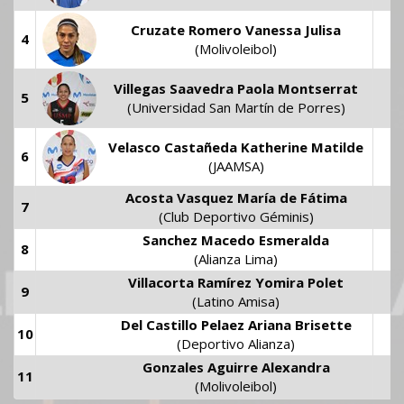
Cruzate Romero Vanessa Julisa
4
4
(Molivoleibol)
Villegas Saavedra Paola Montserrat
5
9
(Universidad San Martín de Porres)
Velasco Castañeda Katherine Matilde
6
9
(JAAMSA)
Acosta Vasquez María de Fátima
7
8
(Club Deportivo Géminis)
Sanchez Macedo Esmeralda
8
8
(Alianza Lima)
Villacorta Ramírez Yomira Polet
9
9
(Latino Amisa)
Del Castillo Pelaez Ariana Brisette
10
9
(Deportivo Alianza)
Gonzales Aguirre Alexandra
11
5
(Molivoleibol)