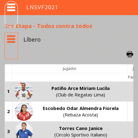
LNSVF2021
1ra Etapa - Todos contra todos
Líbero
Jugador
Ju
Parti
Patiño Arce Miriam Lucila
1
9
(Club de Regatas Lima)
Escobedo Odar Almendra Fiorela
2
9
(Rebaza Acosta)
Torres Cano Janice
3
9
(Circolo Sportivo Italiano)